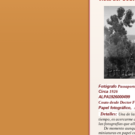
Fotógrafo
Passaport
Circa
1926
ALPA1926000499
Couto desde Doctor 
Papel fotográfico,
Detalles:
Una de la
tiempo, es acercarme 
las fotografías que al
De momento aunque s
miniaturas en papel c