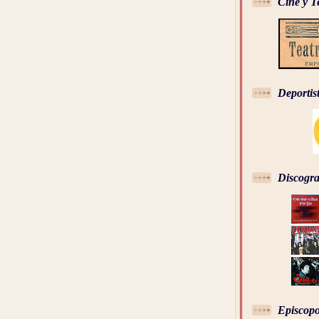
Cine y T
Deportis
Discogra
Episcopo