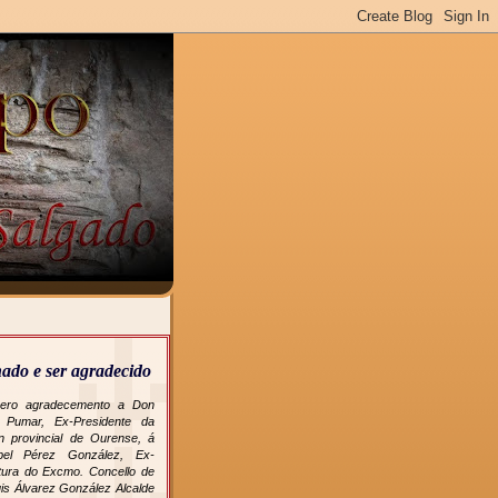
ado e ser agradecido
ero agradecemento a Don
 Pumar, Ex-Presidente da
n provincial de Ourense, á
bel Pérez González, Ex-
ltura do Excmo. Concello de
is Álvarez González Alcalde