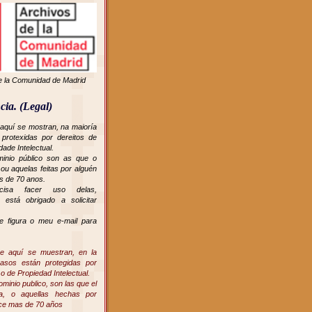
e la Comunidad de Madrid
cia. (Legal)
 aquí se mostran, na maioría
protexidas por dereitos de
dade Intelectual.
inio público son as que o
, ou aquelas feitas por alguén
s de 70 anos.
cisa facer uso delas,
 está obrigado a solicitar
ue figura o meu e-mail para
ue aquí se muestran, en la
asos están protegidas por
o de Propiedad Intelectual.
minio publico, son las que el
era, o aquellas hechas por
hace mas de 70 años