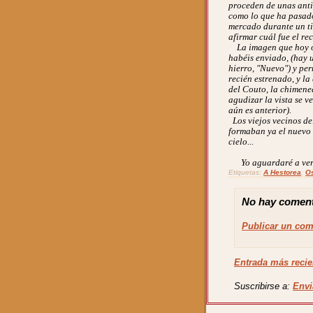
proceden de unas anti
como lo que ha pasado
mercado durante un tie
afirmar cuál fue el re
La imagen que hoy os 
habéis enviado, (hay 
hierro, "Nuevo") y perm
recién estrenado, y l
del Couto, la chimen
agudizar la vista se v
aún es anterior).
Los viejos vecinos de
formaban ya el nuevo 
cielo...
Yo aguardaré a ver l
Etiquetas:
A Hestorea
,
Os
No hay coment
Publicar un com
Entrada más recie
Suscribirse a:
Envi