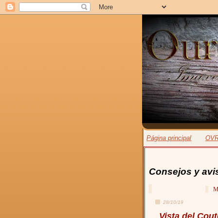
Página principal
OV
Consejos y avi
M
28/10/19
Vista del Cou