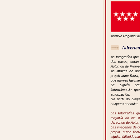
Archivo Regional d
Adverten
As fotografías que
dos casos, están 
Autor, ou de Propie
As imaxes de dom
propio autor libera
que morreu hai mai
Se alguén pre
informámoslle que
autorización.
No perfil do blog
calquera consulta.
Las fotografías q
mayoría de los c
derechos de Autor, 
Las imágenes de do
propio autor lib
alguien fallecido 