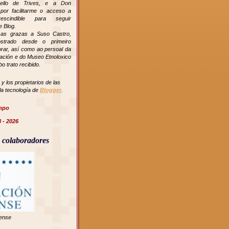
ello de Trives, e a Don
por facilitarme o acceso a
prescindible para seguir
 Blog.
as grazas a Suso Castro,
ostrado desde o primeiro
rar, así como ao persoal da
tación e do Museo Etnoloxico
o trato recibido.
y los propietarios de las
a tecnología de
Blogger
.
mpo
 - 2026
 colaboradores
ense