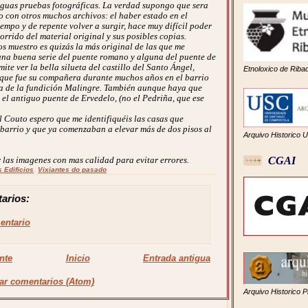
guas pruebas fotográficas.
La verdad supongo que sera
 con otros muchos archivos: el haber estado en el
mpo y de repente volver a surgir, hace muy difícil poder
corrido del material original y sus posibles copias.
muestro es quizás la más original de las que me
una buena serie del puente romano y alguna del puente de
ite ver la bella silueta del castillo del Santo Ángel,
Etnoloxico de Riba
a que fue su compañera durante muchos años en el barrio
ea de la fundición Malingre. También aunque haya que
e el antiguo puente de Ervedelo, (no el Pedriña, que ese
l Couto espero que me identifiquéis las casas que
barrio y que ya comenzaban a elevar más de dos pisos al
Arquivo Historico 
CGAI
as imagenes con mas calidad para evitar errores.
 Edificios
,
Vixiantes do pasado
arios:
entario
nte
Inicio
Entrada antigua
ar comentarios (Atom)
Arquivo Historico P