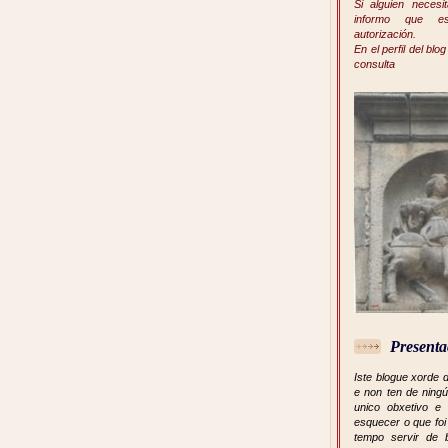
Si alguien necesi
informo que es
autorización.
En el perfil del blo
consulta
Presenta
Iste blogue xorde 
e non ten de ningú
unico obxetivo e
esquecer o que fo
tempo servir de 