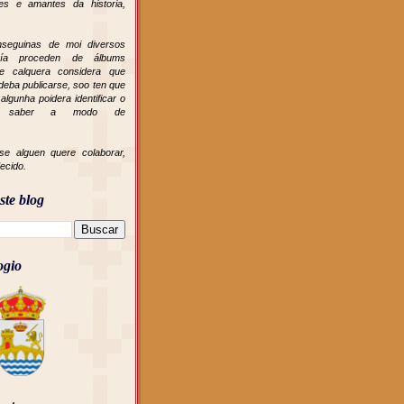
es e amantes da historia,
onseguinas de moi diversos
oría proceden de álbums
 se calquera considera que
deba publicarse, soo ten que
algunha poidera identificar o
nho saber a modo de
e alguen quere colaborar,
decido.
ste blog
ogio