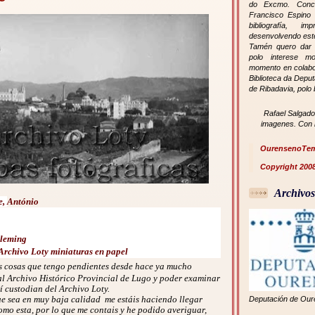
do Excmo. Conc
Francisco Espino 
bibliografía, im
desenvolvendo este
Tamén quero dar 
polo interese m
momento en colabo
Biblioteca da Depu
de Ribadavia, polo b
Rafael Salgado 
imagenes. Con l
OurensenoTe
Copyright 2008
Archivos
e,
António
Fleming
Archivo Loty miniaturas en papel
s cosas que tengo pendientes desde hace ya mucho
al Archivo Histórico Provincial de Lugo y poder examinar
lí custodian del Archivo Loty.
ea en muy baja calidad me estáis haciendo llegar
Deputación de Our
omo esta, por lo que me contais y he podido averiguar,