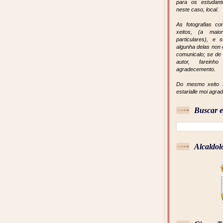
para os estudant
neste caso, local.
As fotografias c
xeitos, (a mai
particulares), e
algunha delas non 
comunicalo; se de 
autor, farei
agradecemento.
Do mesmo xeito s
estarialle moi agra
Buscar e
Alcaldol