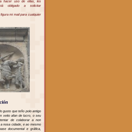
ta hacer uso de ellas, les
tá obligado a solicitar
g figura mi mail para cualquier
ción
do gusto que teño polo antigo
n xeito afan de lucro, o seu
 tentar de colaborar a non
i a nosa cidade, e ao mesmo
base documental e gráfica,