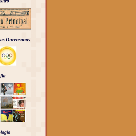
eatro
tas Ourensanos
fía
logio