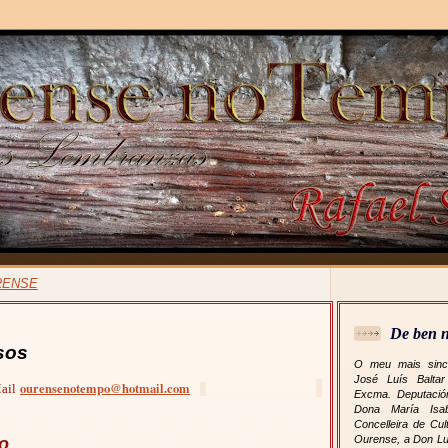
RENSE
De ben n
sos
O meu mais sinc
José Luís Baltar
ourensenotempo@hotmail.com
ail
Excma. Deputació
Dona María Isa
Concelleira de Cu
Ourense, a Don Lu
to